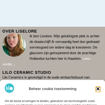
OVER LISELORE
Ik ben Liselore. Mijn gelukkigste plek is achter
de draaischijf!
Ik vervaardig heel dun gedraaid
serviesgoed om iedere dag te koesteren. De
glazuren zijn geïnspireerd door de prachtige
Hollandse luchten hier in Haarlem.
Lees
verder…
LILO CERAMIC STUDIO
Lilo Ceramics is gevestigd in de oude ambachtsbuurt van
Haarlem: De Burgwal. Kom gezellig langs in mijn winkel en zie
Beheer cookie toestemming
hoe ik aan het werk ben in de studio erachter. Omdat ik alleen
werk is het verstandig de actuele openingstijden te checken op
Google
.
Het is ook mogelijk om
shop
te bestellen. Ik verzend
Om de beste ervaringen te bieden, gebruiken wij technologieën zoals