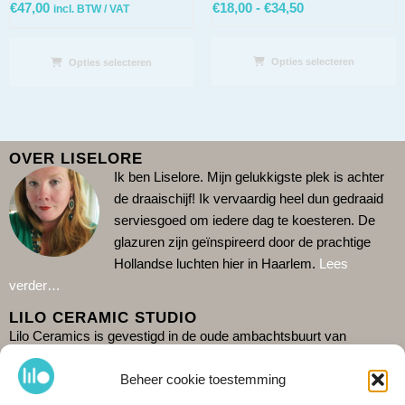
€
47,00
€
18,00
-
€
34,50
incl. BTW / VAT
Opties selecteren
Opties selecteren
OVER LISELORE
Ik ben Liselore. Mijn gelukkigste plek is achter
de draaischijf!
Ik vervaardig heel dun gedraaid
serviesgoed om iedere dag te koesteren. De
glazuren zijn geïnspireerd door de prachtige
Hollandse luchten hier in Haarlem.
Lees
verder…
LILO CERAMIC STUDIO
Lilo Ceramics is gevestigd in de oude ambachtsbuurt van
Haarlem: De Burgwal. Kom gezellig langs in mijn winkel en zie
Beheer cookie toestemming
hoe ik aan het werk ben in de studio erachter. Omdat ik alleen
werk is het verstandig de actuele openingstijden te checken op