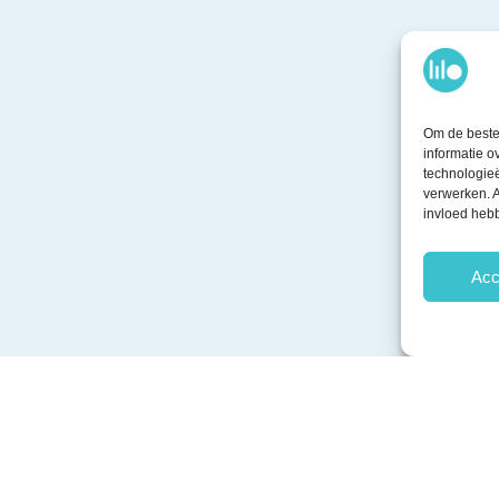
Om de beste 
informatie o
technologieë
verwerken. A
invloed heb
Acc