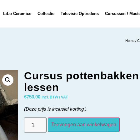
LiLo Ceramics
Collectie
Televisie Optredens
Cursussen / Mast
Home
/
C
Cursus pottenbakken
lessen
€
750,00
incl. BTW / VAT
(Deze prijs is inclusief korting.)
Toevoegen aan winkelwagen