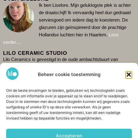
Ik ben Liselore. Mijn gelukkigste plek is achter
de draaischijf!
Ik vervaardig heel dun gedraaid
serviesgoed om iedere dag te koesteren. De
glazuren zijn geïnspireerd door de prachtige
Hollandse luchten hier in Haarlem.
Lees
verder…
LILO CERAMIC STUDIO
Lilo Ceramics is gevestigd in de oude ambachtsbuurt van
Haarlem: De Burgwal. Kom gezellig langs in mijn winkel en zie
Beheer cookie toestemming
hoe ik aan het werk ben in de studio erachter. Omdat ik alleen
werk is het verstandig de actuele openingstijden te checken op
Google
.
Het is ook mogelijk om
shop
te bestellen. Ik verzend
Om de beste ervaringen te bieden, gebruiken wij technologieën zoals
cookies om informatie over je apparaat op te slaan en/of te raadplegen.
wereldwijd. Tot snel!
Door in te stemmen met deze technologieën kunnen wij gegevens zoals
CONTACT & DELEN
surfgedrag of unieke ID's op deze site verwerken. Als je geen
toestemming geeft of uw toestemming intrekt, kan dit een nadelige
invloed hebben op bepaalde functies en mogelijkheden.
Spaarnwouderstraat 76, 2011AE Haarlem
+31 (0)6 42208643
Accepteren
info@lilokeramiek.nl