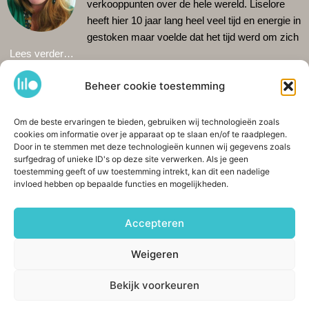
verkooppunten over de hele wereld. Liselore
heeft hier 10 jaar lang heel veel tijd en energie in
gestoken maar voelde dat het tijd werd om zich
Lees verder…
LILO CERAMIC STUDIO
Beheer cookie toestemming
Lilo Ceramics is gevestigd in de oude ambachtsbuurt van
Haarlem: De Burgwal. Kom gezellig langs in mijn winkel en zie
Om de beste ervaringen te bieden, gebruiken wij technologieën zoals
hoe ik aan het werk ben in de studio erachter. Omdat ik alleen
cookies om informatie over je apparaat op te slaan en/of te raadplegen.
werk is het verstandig de actuele openingstijden te checken op
Door in te stemmen met deze technologieën kunnen wij gegevens zoals
Google
.
Het is ook mogelijk om
shop
te bestellen. Ik verzend
surfgedrag of unieke ID's op deze site verwerken. Als je geen
toestemming geeft of uw toestemming intrekt, kan dit een nadelige
wereldwijd. Tot snel!
invloed hebben op bepaalde functies en mogelijkheden.
CONTACT & DELEN
Spaarnwouderstraat 76, 2011AE Haarlem
Accepteren
+31 (0)6 42208643
info@lilokeramiek.nl
Weigeren
Bekijk voorkeuren
Ga naar Lilokeramiek
INSTAGRAM