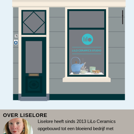
OVER LISELORE
Liselore heeft sinds 2013 LiLo Ceramics
opgebouwd tot een bloeiend bedrijf met