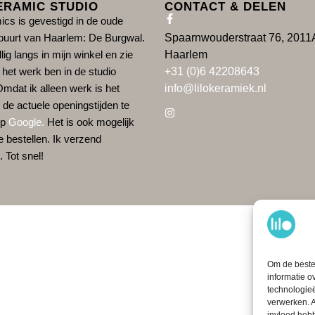
ERAMIC STUDIO
CONTACT & DELEN
ics is gevestigd in de oude
uurt van Haarlem: De Burgwal.
Spaarnwouderstraat 76, 201
ig langs in mijn winkel en zie
Haarlem
 het werk ben in de studio
+31 (0)6 42208643
Omdat ik alleen werk is het
info@lilokeramiek.nl
 de actuele openingstijden te
op
Google
.
Het is ook mogelijk
e bestellen. Ik verzend
. Tot snel!
Om de beste 
informatie o
technologieë
verwerken. A