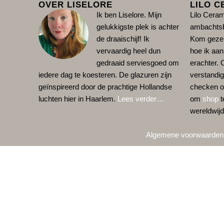
OVER LISELORE
LILO C
Ik ben Liselore. Mijn
Lilo Ceram
gelukkigste plek is achter
ambachtsb
de draaischijf!
Ik
Kom gezell
vervaardig heel dun
hoe ik aan
gedraaid serviesgoed om
erachter. 
iedere dag te koesteren. De glazuren zijn
verstandig
geïnspireerd door de prachtige Hollandse
checken 
luchten hier in Haarlem.
Lees verder…
om
shop
t
wereldwijd
Algemene voorwaarden