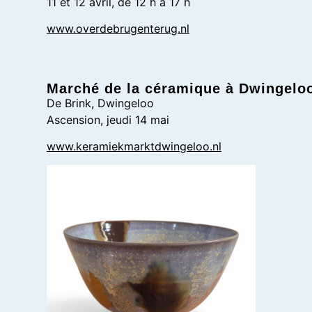
11 et 12 avril, de 12 h à 17 h
www.overdebrugenterug.nl
Marché de la céramique à Dwingelo
De Brink, Dwingeloo
Ascension, jeudi 14 mai
www.keramiekmarktdwingeloo.nl