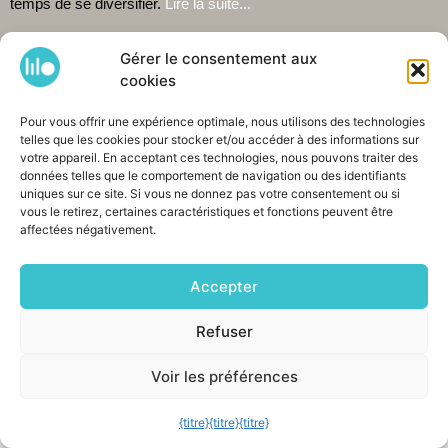
temps de se diversifier.
Lire la suite...
LILO CERAMIC STUDIO
Gérer le consentement aux
Lilo Ceramics est situé dans le vieux quartier artisanal de
cookies
Haarlem : De Burgwal. Venez visiter mon magasin et me voir
travailler dans l'atelier qui se trouve derrière. Comme je travaille
Pour vous offrir une expérience optimale, nous utilisons des technologies
seule, il est conseillé de vérifier les heures d'ouverture sur
telles que les cookies pour stocker et/ou accéder à des informations sur
Google
.
Il est également possible de
acheter
commander. Je livre
votre appareil. En acceptant ces technologies, nous pouvons traiter des
données telles que le comportement de navigation ou des identifiants
dans le monde entier. A bientôt !
uniques sur ce site. Si vous ne donnez pas votre consentement ou si
vous le retirez, certaines caractéristiques et fonctions peuvent être
CONTACT &AMP; PARTAGE
affectées négativement.
Spaarnwouderstraat 76, 2011AE Haarlem
+31 (0)6 42208643
info@lilokeramiek.nl
Accepter
Refuser
INSTAGRAM
Voir les préférences
[instagram-feed feed=2]
Aller à Lilokeramics
{titre}
{titre}
{titre}