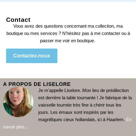
Contact
Vous avez des questions concernant ma collection, ma
boutique ou mes services ? N'hésitez pas à me contacter ou à
passer me voir en boutique.
Contactez-nous
A PROPOS DE LISELORE
Je m'appelle Liselore. Mon lieu de prédilection
est derrière la table tournante !
Je fabrique de la
vaisselle tournée très fine à chérir tous les
jours. Les émaux sont inspirés par les
magnifiques cieux hollandais, ici à Haarlem.
En
savoir plus...