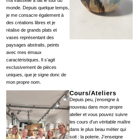
ma vaisselle a fait le tour du
monde. Depuis quelque temps,
je me consacre également à
des créations libres et je
réalise de grands plats et
vases représentant des
paysages abstraits, peints
avec mes émaux
caractéristiques. Il s'agit
exclusivement de pièces
uniques, que je signe donc de
mon propre nom.
Cours/Ateliers
Depuis peu, j'enseigne à
nouveau dans mon propre
atelier et vous pouvez suivre
les cours d'un véritable maître
dans le plus beau métier qui
soit : la poterie. J'enseigne