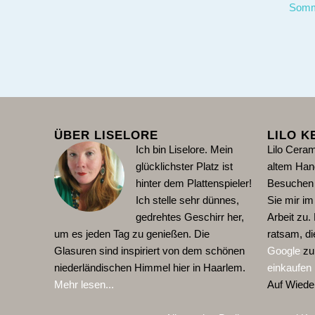
Somm
ÜBER LISELORE
LILO K
Ich bin Liselore. Mein
Lilo Ceram
glücklichster Platz ist
altem Han
hinter dem Plattenspieler!
Besuchen 
Ich stelle sehr dünnes,
Sie mir im 
gedrehtes Geschirr her,
Arbeit zu. 
um es jeden Tag zu genießen. Die
ratsam, di
Glasuren sind inspiriert von dem schönen
Google
zu
niederländischen Himmel hier in Haarlem.
einkaufen
Mehr lesen...
Auf Wiede