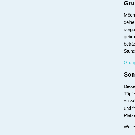
Gru
Möcht
deine
sorge
gebra
beträ
Stund
Grup
Som
Diese
Töpfe
du wä
und f
Plätz
Weite