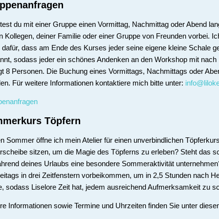
ppenanfragen
est du mit einer Gruppe einen Vormittag, Nachmittag oder Abend la
n Kollegen, deiner Familie oder einer Gruppe von Freunden vorbei. I
 dafür, dass am Ende des Kurses jeder seine eigene kleine Schale g
nnt, sodass jeder ein schönes Andenken an den Workshop mit nac
gt 8 Personen. Die Buchung eines Vormittags, Nachmittags oder Aben
en. Für weitere Informationen kontaktiere mich bitte unter:
info@lilok
penanfragen
merkurs Töpfern
n Sommer öffne ich mein Atelier für einen unverbindlichen Töpferkurs
rscheibe sitzen, um die Magie des Töpferns zu erleben? Steht das s
hrend deines Urlaubs eine besondere Sommeraktivität unternehmen
reitags in drei Zeitfenstern vorbeikommen, um in 2,5 Stunden nach He
e, sodass Liselore Zeit hat, jedem ausreichend Aufmerksamkeit zu 
re Informationen sowie Termine und Uhrzeiten finden Sie unter dies