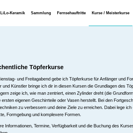
LiLo-Keramik
Sammlung
Fernsehauftritte
Kurse / Meisterkurse
hentliche Töpferkurse
enstag- und Freitagabend gebe ich Töpferkurse für Anfänger und Fort
r und Künstler bringe ich dir in diesen Kursen die Grundlagen des T
gern zeige ich, wie man zentriert, einen Zylinder dreht (die Grundfor
e ersten eigenen Geschirrteile oder Vasen herstellt. Bei den Fortgesch
echniken zu verbessern und deine Ziele zu erreichen. Dabei lege ic
kte, Formgebung und komplexere Formen.
re Informationen, Termine, Verfügbarkeit und die Buchung des Kurse
hop.