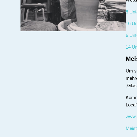
8 Unt
16 Un
6 Unt
14 Un
Mei
Um si
mehre
„Glas
Komms
Local
www.h
Meis