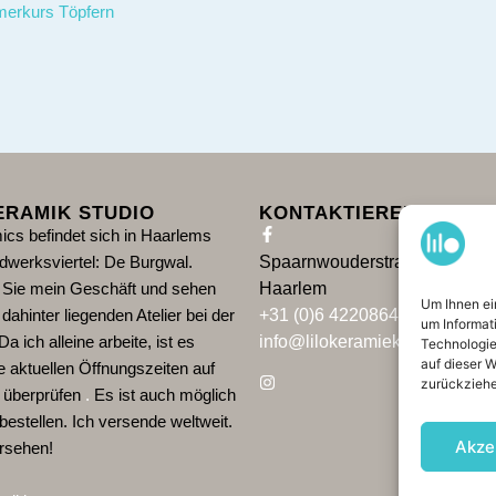
erkurs Töpfern
ERAMIK STUDIO
KONTAKTIEREN &AMP; 
ics befindet sich in Haarlems
dwerksviertel: De Burgwal.
Spaarnwouderstraat 76, 201
Sie mein Geschäft und sehen
Haarlem
Um Ihnen ei
dahinter liegenden Atelier bei der
+31 (0)6 42208643
um Informat
Da ich alleine arbeite, ist es
info@lilokeramiek.nl
Technologie
auf dieser 
e aktuellen Öffnungszeiten auf
zurückziehe
 überprüfen
.
Es ist auch möglich
bestellen. Ich versende weltweit.
Akze
rsehen!