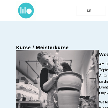
DE
Kurse / Meisterkurse
Wöc
Am Di
Töpfe
Anfän
so di
Dreht
Obje
Weite
Webs