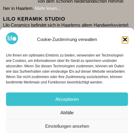
von dem schönen niederländischen Himmel
hier in Haarlem.
Mehr lesen...
LILO KERAMIK STUDIO
Lilo Ceramics befindet sich in Haarlems altem Handwerksviertel:
De Burgwal. Besuchen Sie mein Geschäft und sehen Sie mir im
Cookie-Zustimmung verwalten
dahinter liegenden Atelier bei der Arbeit zu. Da ich alleine arbeite,
ist es ratsam, die aktuellen Öffnungszeiten auf
Google
zu
überprüfen
.
Es ist auch möglich
einkaufen
bestellen. Ich
Um Ihnen ein optimales Erlebnis zu bieten, verwenden wir Technologien
versende weltweit. Auf Wiedersehen!
wie Cookies, um Informationen über Ihr Gerät zu speichern und/oder
abzurufen. Wenn Sie diesen Technologien zustimmen, können wir Daten
KONTAKTIEREN &AMP; TEILEN
wie das Surfverhalten oder eindeutige IDs auf dieser Website verarbeiten.
Wenn Sie nicht zustimmen oder Ihre Zustimmung zurückziehen, können
bestimmte Merkmale und Funktionen beeinträchtigt werden.
Spaarnwouderstraat 76, 2011AE Haarlem
+31 (0)6 42208643
Akzeptieren
info@lilokeramiek.nl
Abfälle
INSTAGRAM
[instagram-feed feed=1]
Einstellungen ansehen
Allgemeine Bedingungen und Konditionen