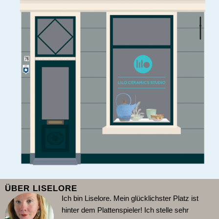
ÜBER LISELORE
Ich bin Liselore. Mein glücklichster Platz ist
hinter dem Plattenspieler!
Ich stelle sehr