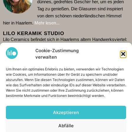
dünnes, gedrehtes Geschirr her, um es jeden
Tag zu genießen. Die Glasuren sind inspiriert
von dem schönen niederländischen Himmel
hier in Haarlem.
Mehr lesen...
LILO KERAMIK STUDIO
Lilo Ceramics befindet sich in Haarlems altem Handwerksviertel:
De Burgwal. Besuchen Sie mein Geschäft und sehen Sie mir im
Cookie-Zustimmung
dahinter liegenden Atelier bei der Arbeit zu. Da ich alleine arbeite,
verwalten
ist es ratsam, die aktuellen Öffnungszeiten auf
Google
zu
überprüfen
.
Es ist auch möglich
einkaufen
bestellen. Ich
Um Ihnen ein optimales Erlebnis zu bieten, verwenden wir Technologien
wie Cookies, um Informationen über Ihr Gerät zu speichern und/oder
versende weltweit. Auf Wiedersehen!
abzurufen. Wenn Sie diesen Technologien zustimmen, können wir Daten
KONTAKTIEREN &AMP; TEILEN
wie das Surfverhalten oder eindeutige IDs auf dieser Website verarbeiten.
Wenn Sie nicht zustimmen oder Ihre Zustimmung zurückziehen, können
bestimmte Merkmale und Funktionen beeinträchtigt werden.
Spaarnwouderstraat 76, 2011AE Haarlem
+31 (0)6 42208643
Akzeptieren
info@lilokeramiek.nl
Abfälle
INSTAGRAM