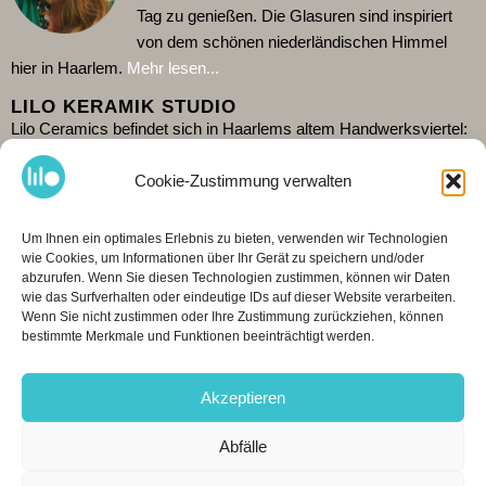
Tag zu genießen. Die Glasuren sind inspiriert
von dem schönen niederländischen Himmel
hier in Haarlem.
Mehr lesen...
LILO KERAMIK STUDIO
Lilo Ceramics befindet sich in Haarlems altem Handwerksviertel:
De Burgwal. Besuchen Sie mein Geschäft und sehen Sie mir im
Cookie-Zustimmung verwalten
dahinter liegenden Atelier bei der Arbeit zu. Da ich alleine arbeite,
ist es ratsam, die aktuellen Öffnungszeiten auf
Google
zu
überprüfen
.
Es ist auch möglich
einkaufen
bestellen. Ich
Um Ihnen ein optimales Erlebnis zu bieten, verwenden wir Technologien
versende weltweit. Auf Wiedersehen!
wie Cookies, um Informationen über Ihr Gerät zu speichern und/oder
abzurufen. Wenn Sie diesen Technologien zustimmen, können wir Daten
KONTAKTIEREN &AMP; TEILEN
wie das Surfverhalten oder eindeutige IDs auf dieser Website verarbeiten.
Wenn Sie nicht zustimmen oder Ihre Zustimmung zurückziehen, können
bestimmte Merkmale und Funktionen beeinträchtigt werden.
Spaarnwouderstraat 76, 2011AE Haarlem
+31 (0)6 42208643
Akzeptieren
info@lilokeramiek.nl
Abfälle
INSTAGRAM
[instagram-feed feed=1]