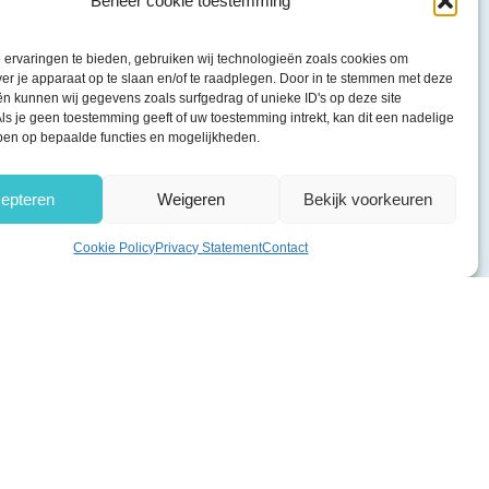
Beheer cookie toestemming
ervaringen te bieden, gebruiken wij technologieën zoals cookies om
ver je apparaat op te slaan en/of te raadplegen. Door in te stemmen met deze
n kunnen wij gegevens zoals surfgedrag of unieke ID's op deze site
ls je geen toestemming geeft of uw toestemming intrekt, kan dit een nadelige
ben op bepaalde functies en mogelijkheden.
epteren
Weigeren
Bekijk voorkeuren
Cookie Policy
Privacy Statement
Contact