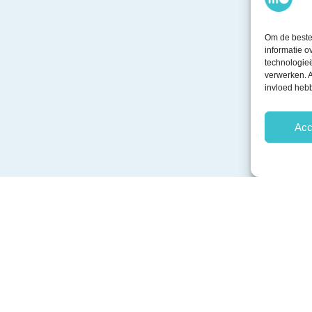
Om de beste 
informatie o
technologieë
verwerken. A
invloed heb
Acc