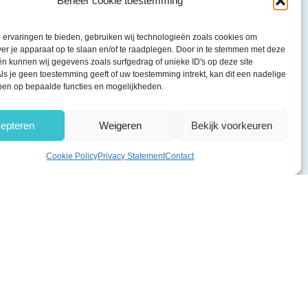
Beheer cookie toestemming
ervaringen te bieden, gebruiken wij technologieën zoals cookies om
ver je apparaat op te slaan en/of te raadplegen. Door in te stemmen met deze
n kunnen wij gegevens zoals surfgedrag of unieke ID's op deze site
ls je geen toestemming geeft of uw toestemming intrekt, kan dit een nadelige
ben op bepaalde functies en mogelijkheden.
epteren
Weigeren
Bekijk voorkeuren
Cookie Policy
Privacy Statement
Contact