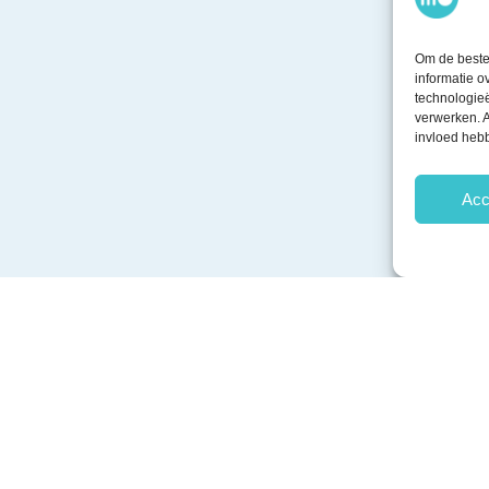
Om de beste 
informatie o
technologieë
verwerken. A
invloed heb
Acc