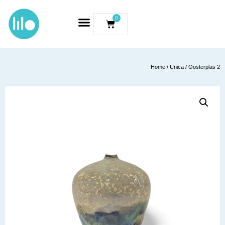
0
Home
/
Unica
/ Oosterplas 2