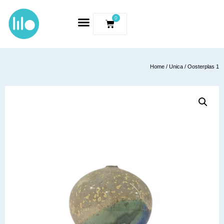
0
Home
/
Unica
/ Oosterplas 1