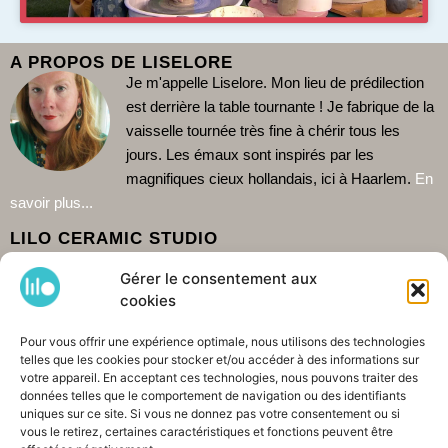
A PROPOS DE LISELORE
Je m'appelle Liselore. Mon lieu de prédilection
est derrière la table tournante !
Je fabrique de la
vaisselle tournée très fine à chérir tous les
jours. Les émaux sont inspirés par les
magnifiques cieux hollandais, ici à Haarlem.
En
savoir plus...
LILO CERAMIC STUDIO
Lilo Ceramics est situé dans le vieux quartier artisanal de
Gérer le consentement aux
Haarlem : De Burgwal. Venez visiter mon magasin et me voir
cookies
travailler dans l'atelier qui se trouve derrière. Comme je travaille
seule, il est conseillé de vérifier les heures d'ouverture sur
Pour vous offrir une expérience optimale, nous utilisons des technologies
Google
.
Il est également possible de
acheter
commander. Je livre
telles que les cookies pour stocker et/ou accéder à des informations sur
dans le monde entier. A bientôt !
votre appareil. En acceptant ces technologies, nous pouvons traiter des
données telles que le comportement de navigation ou des identifiants
CONTACT &AMP; PARTAGE
uniques sur ce site. Si vous ne donnez pas votre consentement ou si
vous le retirez, certaines caractéristiques et fonctions peuvent être