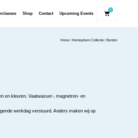
0
erclasses
Shop
Contact
Upcoming Events
Home
/
Hemisphere Collectie
/ Borden
en en kleuren. Vaatwasser-, magnetron- en
volgende werkdag verstuurd. Anders maken wij op