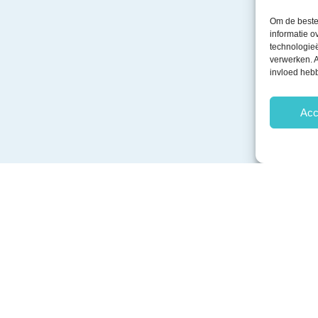
Om de beste 
informatie o
technologieë
verwerken. A
invloed heb
Acc