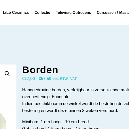
LiLo Ceramics
Collectie
Televisie Optredens
Cursussen / Mast
Borden
€
17,00
-
€
57,50
incl. BTW / VAT
Handgedraaide borden, verkrijgbaar in verschillende mat
ovenbestendig. Foodsafe.
Indien beschikbaar in de winkel wordt de bestelling de 
bestelling en wordt deze binnen 3 weken verstuurd.
Minibord: 1 cm hoog – 10 cm breed
Gebaksbord: 1,5 cm hoog – 17 cm breed