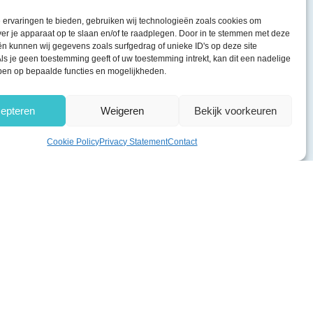
ervaringen te bieden, gebruiken wij technologieën zoals cookies om
ver je apparaat op te slaan en/of te raadplegen. Door in te stemmen met deze
n kunnen wij gegevens zoals surfgedrag of unieke ID's op deze site
ls je geen toestemming geeft of uw toestemming intrekt, kan dit een nadelige
ben op bepaalde functies en mogelijkheden.
epteren
Weigeren
Bekijk voorkeuren
Cookie Policy
Privacy Statement
Contact