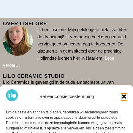
OVER LISELORE
Ik ben Liselore. Mijn gelukkigste plek is achter
de draaischijf!
Ik vervaardig heel dun gedraaid
serviesgoed om iedere dag te koesteren. De
glazuren zijn geïnspireerd door de prachtige
Hollandse luchten hier in Haarlem.
Lees
verder…
LILO CERAMIC STUDIO
Lilo Ceramics is gevestigd in de oude ambachtsbuurt van
Haarlem: De Burgwal. Kom gezellig langs in mijn winkel en zie
hoe ik aan het werk ben in de studio erachter. Omdat ik alleen
Beheer cookie toestemming
werk is het verstandig de actuele openingstijden te checken op
Google
.
Het is ook mogelijk om
shop
te bestellen. Ik verzend
Om de beste ervaringen te bieden, gebruiken wij technologieën zoals
wereldwijd. Tot snel!
cookies om informatie over je apparaat op te slaan en/of te raadplegen.
Door in te stemmen met deze technologieën kunnen wij gegevens zoals
CONTACT & DELEN
surfgedrag of unieke ID's op deze site verwerken. Als je geen toestemming